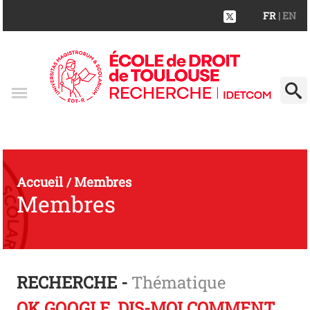
FR
| EN
Accueil
Membres
/
Membres
RECHERCHE -
Thématique
OK GOOGLE, DIS-MOI COMMENT