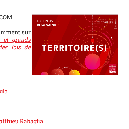
TCOM.
otamment sur
n et grands
des lois de
ula
tthieu Rabaglia