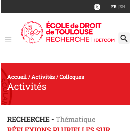
FR
| EN
Accueil
Activités
Colloques
/
/
Activités
RECHERCHE -
Thématique
RÉFLEXIONS PLURIELLES SUR