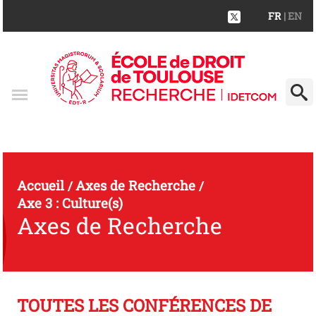
FR
| EN
Accueil
Axes de Recherche
/
/
Axe 3 : Culture(s)
Axes de Recherche
TOUTES LES CONFÉRENCES DE