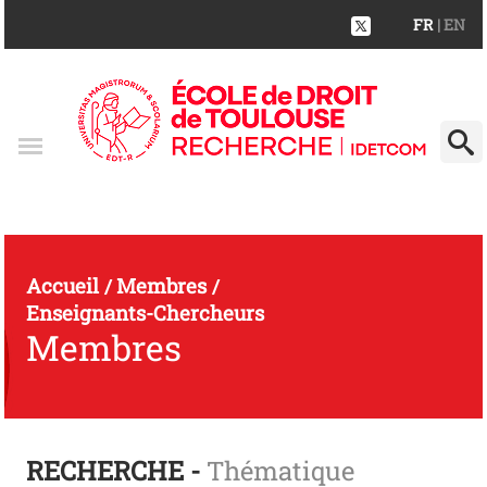
FR
| EN
Accueil
Membres
/
/
Enseignants-Chercheurs
Membres
RECHERCHE -
Thématique