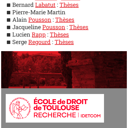
Bernard
Labatut
:
Thèses
Pierre-Marie Martin
Alain
Pousson
:
Thèses
Jacqueline
Pousson
:
Thèses
Lucien
Rapp
:
Thèses
Serge
Regourd
:
Thèses