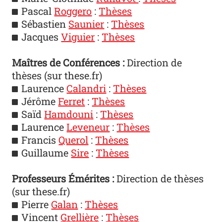
Pascal
Roggero
:
Thèses
Sébastien
Saunier
:
Thèses
Jacques
Viguier
:
Thèses
Maîtres de Conférences :
Direction de
thèses (sur these.fr)
Laurence
Calandri
:
Thèses
Jérôme
Ferret
:
Thèses
Saïd
Hamdoun
i
:
Thèses
Laurence
Leveneur
:
Thèses
Francis
Querol
:
Thèses
Guillaume
Sire
:
Thèses
Professeurs Émérites :
Direction de thèses
(sur these.fr)
Pierre
Galan
:
Thèses
Vincent
Grellière
:
Thèses