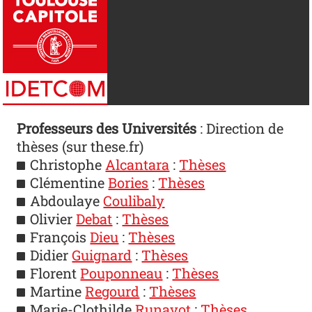
Professeurs des Universités
: Direction de
thèses (sur these.fr)
Christophe
Alcantara
:
Thèses
Clémentine
Bories
:
Thèses
Abdoulaye
Coulibaly
Olivier
Debat
:
Thèses
François
Dieu
:
Thèses
Didier
Guignard
:
Thèses
Florent
Pouponneau
:
Thèses
Martine
Regourd
:
Thèses
Marie-Clothilde
Runavot
:
Thèses