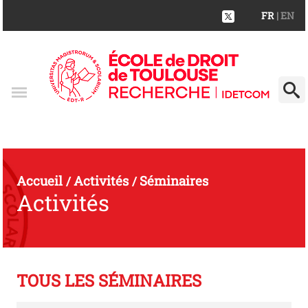
FR
| EN
Accueil
Activités
Séminaires
/
/
Activités
TOUS LES SÉMINAIRES